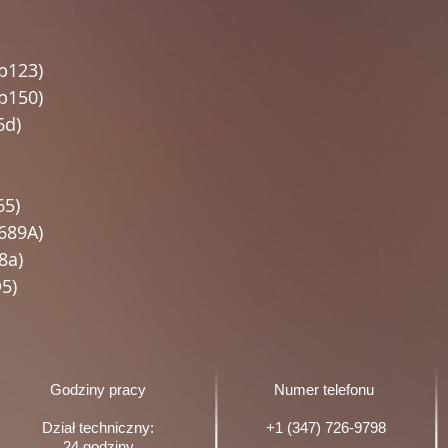
b123)
b150)
6d)
65)
689A)
8a)
5)
Godziny pracy
Numer telefonu
Dział techniczny:
+1 (347) 726-9798
24 godziny