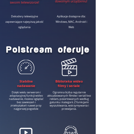
dowolnym urządzeniu!
swoim telewizorze!
Dekodery telewizyjne
Aplikacje dostępne dla:
zapewniające najwyższą jakość
Windows, MAC, Android i
oglądania
Web
Polstream oferuje
Stabilne
Biblioteka wideo
nadawanie
filmy i seriale
Dzięki wielu serwerom i
Ogromna liczba regularnie
adaptacyjnej funkcji wideo
aktualizowanych filmów i seriali bez
nadawanie, możesz oglądać
reklam, posortowanych według
bez zawieszeń i
gatunku i kategorii. Z funkcjami
zniekształceń nawet przy
wyszukiwania, wstrzymywania i
najgorszej pogodzie
przewijania.