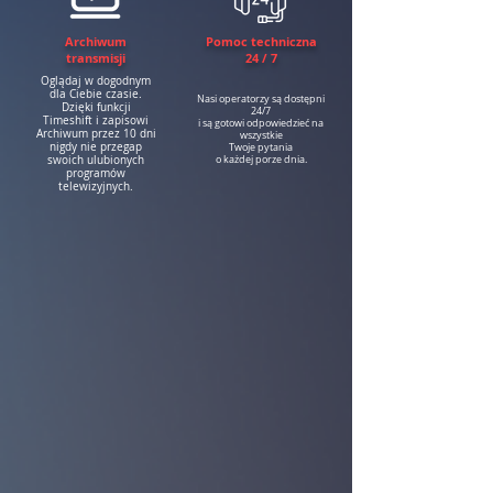
Archiwum
Pomoc techniczna
transmisji
24 / 7
Oglądaj w dogodnym
dla Ciebie czasie.
Nasi operatorzy są dostępni
Dzięki funkcji
24/7
Timeshift i zapisowi
i są gotowi odpowiedzieć na
Archiwum przez 10 dni
wszystkie
nigdy nie przegap
Twoje pytania
swoich ulubionych
o każdej porze dnia.
programów
telewizyjnych.