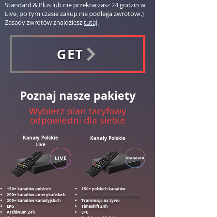
Standard & Plus lub nie przekraczasz 24 godzin w
Live, po tym czasie zakup nie podlega zwrotowi.)
Zasady zwrotów znajdziesz
tutaj
.
GET
Poznaj nasze pakiety
Wybierz plan taryfowy
odpowiedni dla siebie
Kanały Polskie
Kanały Polskie
Live
150+ kanałów polskich
150+ polskich kanałów
200+ kanałów amerykańskich
100+ amerykańskich kanałów
200+ kanałów kanadyjskich
Transmisja na żywo
EPG
Timeshift 24h
Archiwum 24h
EPG