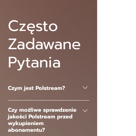
Często
Zadawane
Pytania
Czym jest Polstream?
Polstream – pierwsza w Ameryce 
polskla telewizja internetowa. 
Czy możliwe sprawdzenie
jakości Polstream przed
Nasza telewizja posiada 150+ 
wykupieniem
kanałów Polskich i 200+ Kanałów 
abonamentu?
Amerykańskich.