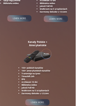
Opcja nagrywania
Archiwum 10 dni
Biblioteka wideo
Biblioteka wideo
Jakość Full HD
Multiroom na 5 urządzeniach
Darmowy dekoder z 12\24m
LEARN MORE
LEARN MORE
Kanały Polskie +
Amerykańskie
150+ polskich kanałów
100+ amerykańskich kanałów
Transmisja na żywo
Timeshift 24h
EPG
Archiwum 10 dni
Biblioteka wideo
Jakość Full HD
Multiroom na 5 urządzeniach
Darmowy dekoder z 12\24m
LEARN MORE