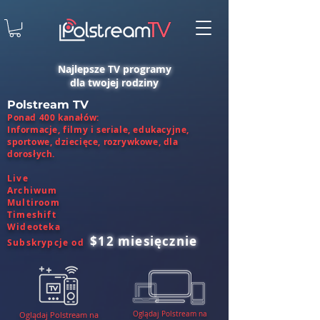
Najlepsze TV programy
dla twojej rodziny
Polstream TV
Ponad 400 kanałów:
Informacje, filmy i seriale, edukacyjne,
sportowe, dziecięce, rozrywkowe, dla
dorosłych.
Live
Archiwum
Multiroom
Timeshift
Wideoteka
$12 miesięcznie
Subskrypcje od
Oglądaj Polstream na
Oglądaj Polstream na